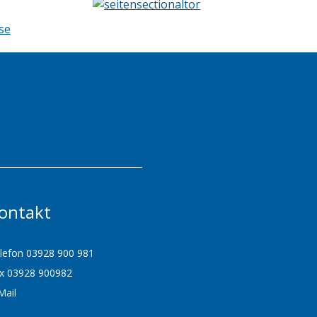
ontakt
lefon 03928 900 981
x 03928 900982
Mail
info@lingner-gmbh.de